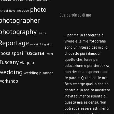
photo
no pose
chool Travel
Due parole su di me
photographer
photography
Polaris
…per me la fotografia è
Reportage
vivere e le mie fotografie
servizio fotografico
sono un riflesso del mio io,
Toscana
sposi
sposa
di quello più intimo, di
Travel
quello che, forse per
Tuscany
viaggio
educazione o per timidezza,
wedding
non riesco a esprimere con
wedding planner
le parole. Quindi dalle mie
workshop
foto emerge quello che ho
dentro e la realtà mostrata
inevitabilmente risente di
questa mia esigenza. Non
potrebbe essere altrimenti.