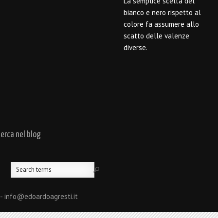
La semplice scelta del
bianco e nero rispetto al
colore fa assumere allo
scatto delle valenze
diverse.
cerca nel blog
 - info@edoardoagresti.it