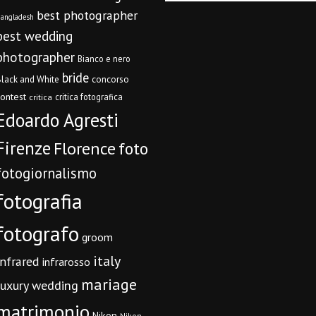
best photographer
angladesh
best wedding
photographer
Bianco e nero
bride
concorso
lack and White
contest
critica fotografica
critica
Edoardo Agresti
Firenze
Florence
foto
fotogiornalismo
fotografia
fotografo
groom
italy
infrared
infrarosso
mariage
luxury wedding
matrimonio
Nikon
Nikon