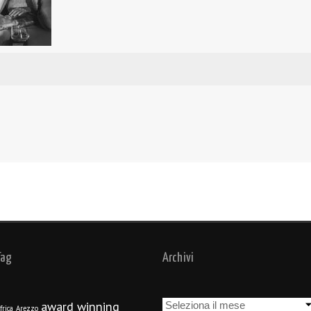
Tag
Archivi
Archivi
award winning
frica
Arezzo