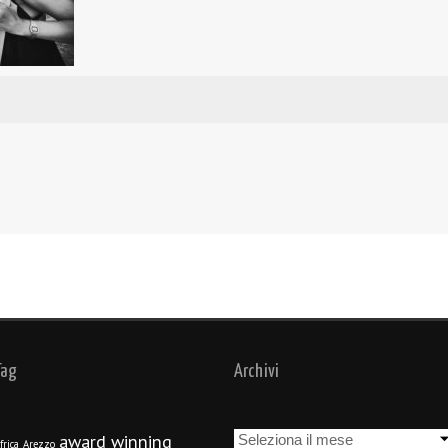
Tag
Archivi
Archivi
award winning
frica
Arezzo