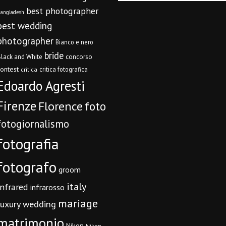
best photographer
angladesh
best wedding
photographer
Bianco e nero
bride
concorso
lack and White
contest
critica fotografica
critica
Edoardo Agresti
Firenze
Florence
foto
fotogiornalismo
fotografia
fotografo
groom
italy
infrared
infrarosso
mariage
luxury wedding
matrimonio
Nikon
Nikon