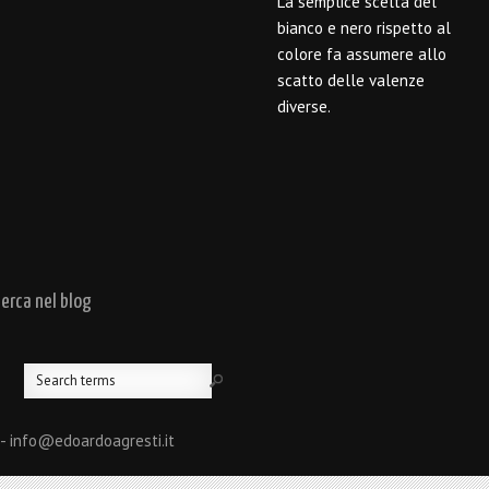
La semplice scelta del
bianco e nero rispetto al
colore fa assumere allo
scatto delle valenze
diverse.
cerca nel blog
 - info@edoardoagresti.it