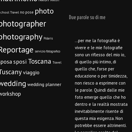
photo
no pose
chool Travel
Due parole su di me
photographer
photography
Polaris
…per me la fotografia è
Reportage
vivere e le mie fotografie
servizio fotografico
sono un riflesso del mio io,
Toscana
sposi
sposa
di quello più intimo, di
Travel
quello che, forse per
Tuscany
viaggio
educazione o per timidezza,
wedding
non riesco a esprimere con
wedding planner
le parole. Quindi dalle mie
workshop
foto emerge quello che ho
dentro e la realtà mostrata
inevitabilmente risente di
questa mia esigenza. Non
potrebbe essere altrimenti.