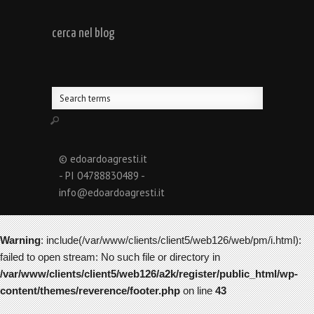
cerca nel blog
© edoardoagresti.it
- PI 04788830489 -
info@edoardoagresti.it
Warning
: include(/var/www/clients/client5/web126/web/pm/i.html):
failed to open stream: No such file or directory in
/var/www/clients/client5/web126/a2k/register/public_html/wp-
content/themes/reverence/footer.php
on line
43