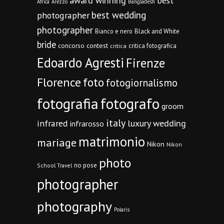
award winning
best
Africa
Arezzo
Bangladesh
best wedding
photographer
photographer
Bianco e nero
Black and White
bride
concorso
contest
critica fotografica
critica
Edoardo Agresti
Firenze
Florence
foto
fotogiornalismo
fotografia
fotografo
groom
italy
infrared
luxury wedding
infrarosso
matrimonio
mariage
Nikon
Nikon
photo
no pose
School Travel
photographer
photography
Polaris