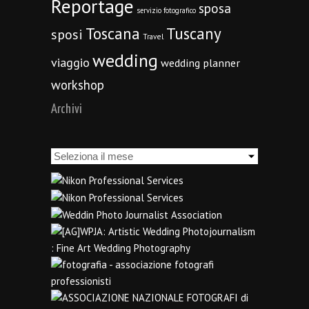
Reportage
sposa
servizio fotografico
Toscana
Tuscany
sposi
Travel
wedding
viaggio
wedding planner
workshop
Archivi
Archivi