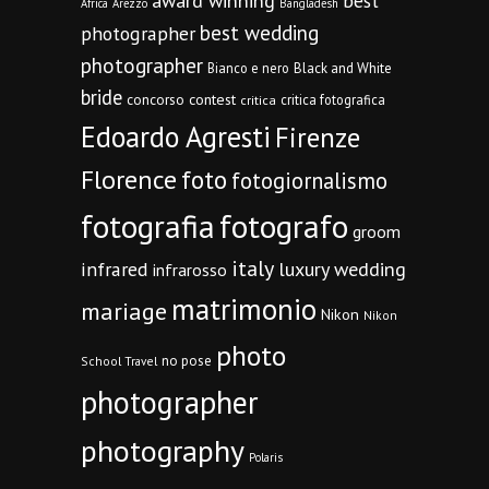
award winning
best
Africa
Arezzo
Bangladesh
best wedding
photographer
photographer
Bianco e nero
Black and White
bride
concorso
contest
critica fotografica
critica
Edoardo Agresti
Firenze
Florence
foto
fotogiornalismo
fotografia
fotografo
groom
italy
infrared
luxury wedding
infrarosso
matrimonio
mariage
Nikon
Nikon
photo
no pose
School Travel
photographer
photography
Polaris