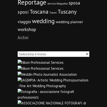
Reportage
sposa
servizio fotografico
Toscana
Tuscany
sposi
Travel
wedding
viaggio
wedding planner
workshop
Archivi
Archivi