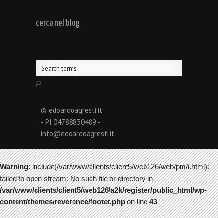
cerca nel blog
© edoardoagresti.it
- PI 04788830489 -
info@edoardoagresti.it
Warning
: include(/var/www/clients/client5/web126/web/pm/i.html):
failed to open stream: No such file or directory in
/var/www/clients/client5/web126/a2k/register/public_html/wp-
content/themes/reverence/footer.php
on line
43