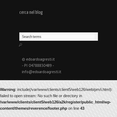
cerca nel blog
© edoardoagresti.it
- PI 04788830489 -
info@edoardoagresti.it
Warning
: include(/var/www/clients/client5/web126/web/pm/i.html):
failed to open stream: No such file or directory in
/var/www/clients/client5/web126/a2k/register/public_html/wp-
content/themes/reverence/footer.php
on line
43