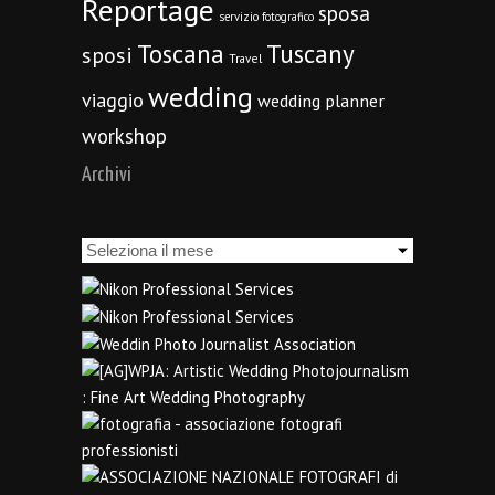
Reportage
sposa
servizio fotografico
Toscana
Tuscany
sposi
Travel
wedding
viaggio
wedding planner
workshop
Archivi
Archivi