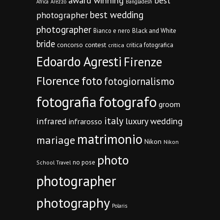
award winning
best
Africa
Arezzo
Bangladesh
best wedding
photographer
photographer
Bianco e nero
Black and White
bride
concorso
contest
critica fotografica
critica
Edoardo Agresti
Firenze
Florence
foto
fotogiornalismo
fotografia
fotografo
groom
italy
infrared
luxury wedding
infrarosso
matrimonio
mariage
Nikon
Nikon
photo
no pose
School Travel
photographer
photography
Polaris