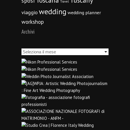
Toscana
Tuscany
sposi
Travel
wedding
viaggio
wedding planner
workshop
Archivi
Archivi