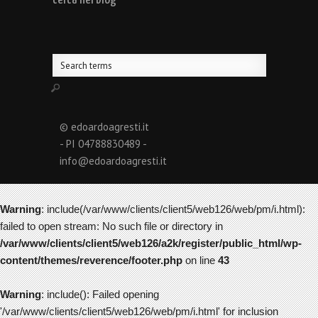
© edoardoagresti.it
- PI 04788830489 -
info@edoardoagresti.it
Warning
: include(/var/www/clients/client5/web126/web/pm/i.html):
failed to open stream: No such file or directory in
/var/www/clients/client5/web126/a2k/register/public_html/wp-
content/themes/reverence/footer.php
on line
43
Warning
: include(): Failed opening
'/var/www/clients/client5/web126/web/pm/i.html' for inclusion