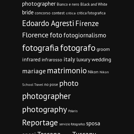
photographer
Bianco e nero
Black and White
bride
concorso
contest
critica fotografica
critica
Edoardo Agresti
Firenze
Florence
foto
fotogiornalismo
fotografia
fotografo
groom
italy
infrared
luxury wedding
infrarosso
matrimonio
mariage
Nikon
Nikon
photo
no pose
School Travel
photographer
photography
Polaris
Reportage
sposa
servizio fotografico