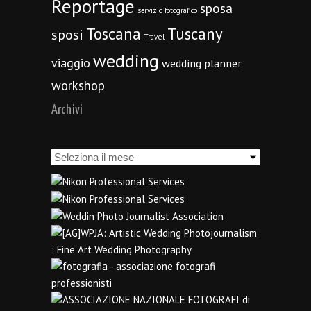
Reportage
sposa
servizio fotografico
Toscana
Tuscany
sposi
Travel
wedding
viaggio
wedding planner
workshop
Archivi
Archivi