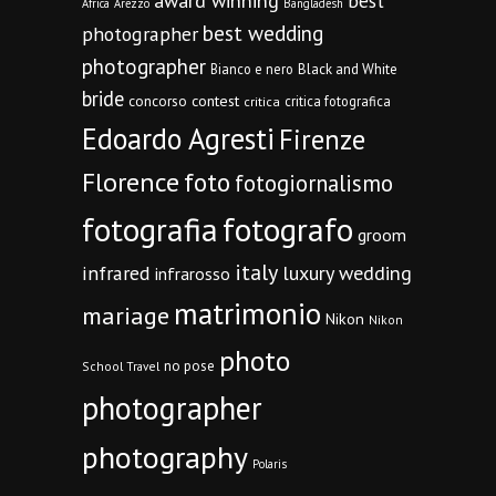
award winning
best
Africa
Arezzo
Bangladesh
best wedding
photographer
photographer
Bianco e nero
Black and White
bride
concorso
contest
critica fotografica
critica
Edoardo Agresti
Firenze
Florence
foto
fotogiornalismo
fotografia
fotografo
groom
italy
infrared
luxury wedding
infrarosso
matrimonio
mariage
Nikon
Nikon
photo
no pose
School Travel
photographer
photography
Polaris