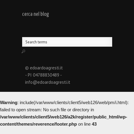
cerca nel blog
© edoardoagresti.it
- PI 04788830489 -
info@edoardoagresti.it
Warning
: include(/var/www/clients/client5/web126/web/pm/i.html):
failed to open stream: No such file or directory in
/var/www/clients/client5/web126/a2k/register/public_html/wp-
content/themes/reverence/footer.php
on line
43