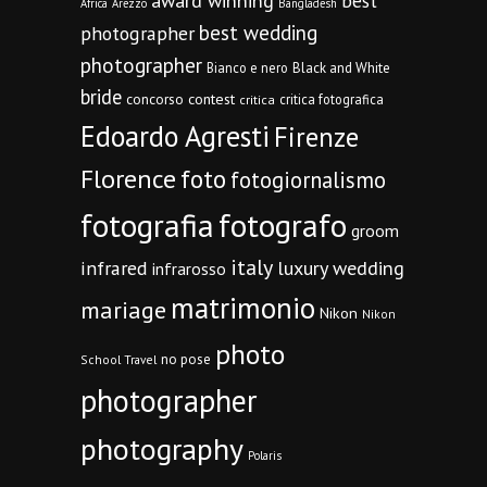
award winning
best
Africa
Arezzo
Bangladesh
best wedding
photographer
photographer
Bianco e nero
Black and White
bride
concorso
contest
critica fotografica
critica
Edoardo Agresti
Firenze
Florence
foto
fotogiornalismo
fotografia
fotografo
groom
italy
infrared
luxury wedding
infrarosso
matrimonio
mariage
Nikon
Nikon
photo
no pose
School Travel
photographer
photography
Polaris