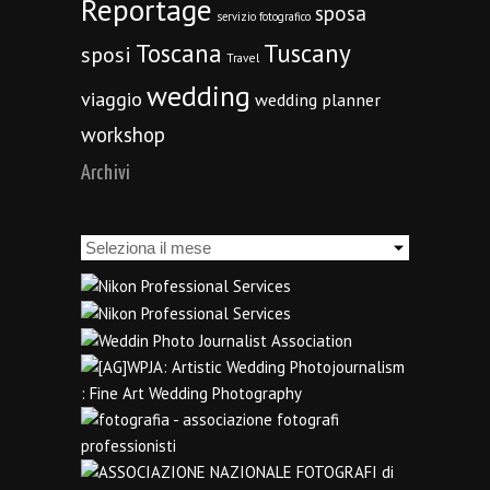
Reportage
sposa
servizio fotografico
Toscana
Tuscany
sposi
Travel
wedding
viaggio
wedding planner
workshop
Archivi
Archivi