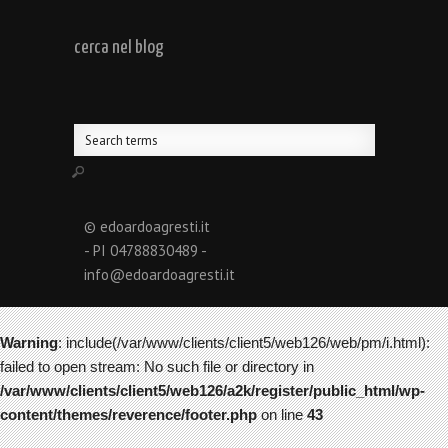
cerca nel blog
© edoardoagresti.it
- PI 04788830489 -
info@edoardoagresti.it
Warning
: include(/var/www/clients/client5/web126/web/pm/i.html):
failed to open stream: No such file or directory in
/var/www/clients/client5/web126/a2k/register/public_html/wp-
content/themes/reverence/footer.php
on line
43