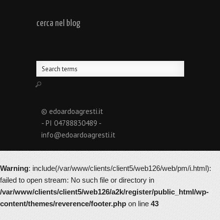
cerca nel blog
© edoardoagresti.it
- PI 04788830489 -
info@edoardoagresti.it
Warning
: include(/var/www/clients/client5/web126/web/pm/i.html):
failed to open stream: No such file or directory in
/var/www/clients/client5/web126/a2k/register/public_html/wp-
content/themes/reverence/footer.php
on line
43