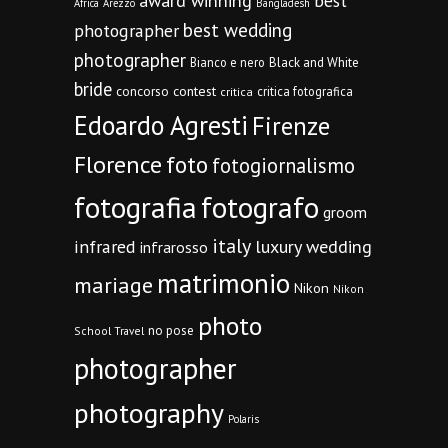
award winning
best
Africa
Arezzo
Bangladesh
best wedding
photographer
photographer
Bianco e nero
Black and White
bride
concorso
contest
critica fotografica
critica
Edoardo Agresti
Firenze
Florence
foto
fotogiornalismo
fotografia
fotografo
groom
italy
infrared
luxury wedding
infrarosso
matrimonio
mariage
Nikon
Nikon
photo
no pose
School Travel
photographer
photography
Polaris