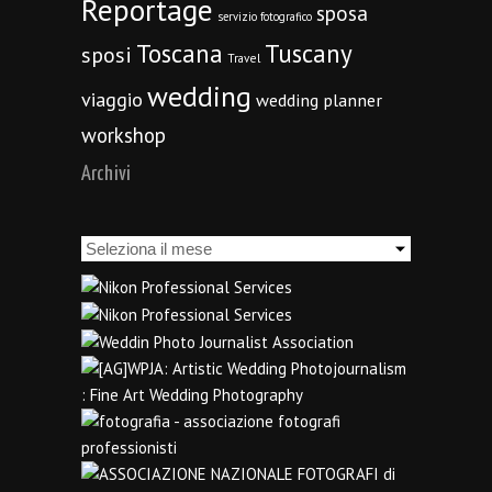
Reportage
sposa
servizio fotografico
Toscana
Tuscany
sposi
Travel
wedding
viaggio
wedding planner
workshop
Archivi
Archivi