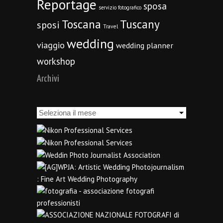
Reportage
sposa
servizio fotografico
Toscana
Tuscany
sposi
Travel
wedding
viaggio
wedding planner
workshop
Archivi
Archivi