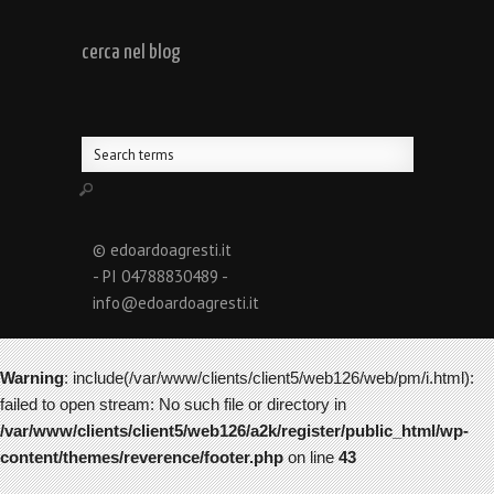
cerca nel blog
© edoardoagresti.it
- PI 04788830489 -
info@edoardoagresti.it
Warning
: include(/var/www/clients/client5/web126/web/pm/i.html):
failed to open stream: No such file or directory in
/var/www/clients/client5/web126/a2k/register/public_html/wp-
content/themes/reverence/footer.php
on line
43