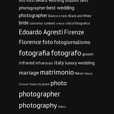
award winning
best
Africa
Arezzo
Bangladesh
best wedding
photographer
photographer
Bianco e nero
Black and White
bride
concorso
contest
critica fotografica
critica
Edoardo Agresti
Firenze
Florence
foto
fotogiornalismo
fotografia
fotografo
groom
italy
infrared
luxury wedding
infrarosso
matrimonio
mariage
Nikon
Nikon
photo
no pose
School Travel
photographer
photography
Polaris