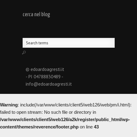
cerca nel blog
© edoardoagresti.it
- PI 04788830489 -
info@edoardoagresti.it
Warning
: include(/var/www/clients/client5/web126/web/pm/i.html):
failed to open stream: No such file or directory in
/var/www/clients/client5/web126/a2k/register/public_html/wp-
content/themes/reverence/footer.php
on line
43