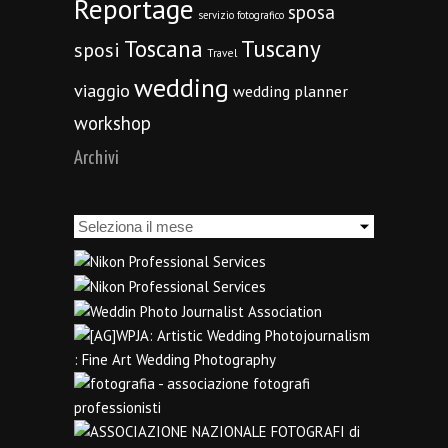
Reportage
sposa
servizio fotografico
Toscana
Tuscany
sposi
Travel
wedding
viaggio
wedding planner
workshop
Archivi
Archivi