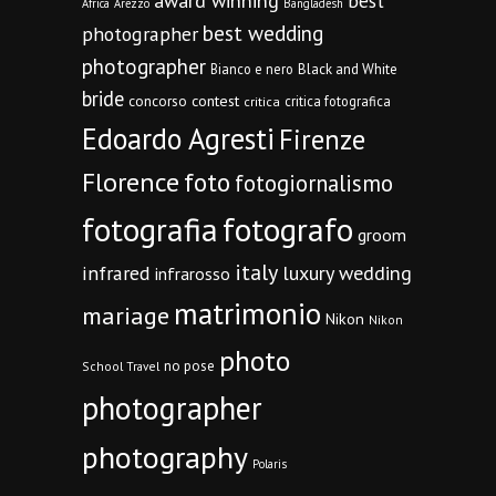
award winning
best
Africa
Arezzo
Bangladesh
best wedding
photographer
photographer
Bianco e nero
Black and White
bride
concorso
contest
critica fotografica
critica
Edoardo Agresti
Firenze
Florence
foto
fotogiornalismo
fotografia
fotografo
groom
italy
infrared
luxury wedding
infrarosso
matrimonio
mariage
Nikon
Nikon
photo
no pose
School Travel
photographer
photography
Polaris