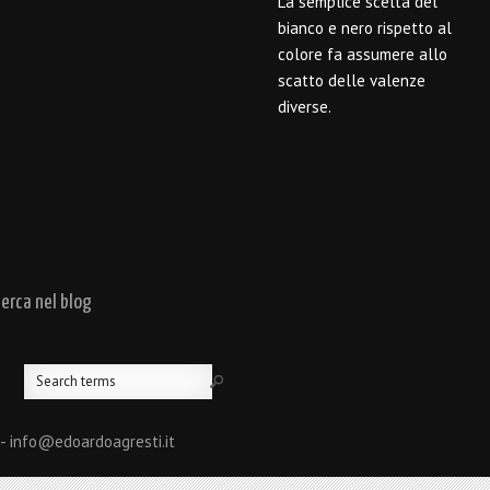
La semplice scelta del
bianco e nero rispetto al
colore fa assumere allo
scatto delle valenze
diverse.
cerca nel blog
 - info@edoardoagresti.it