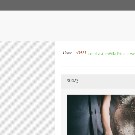
Home
s0423
condivisi_en
Villa Pitiana, w
s0423