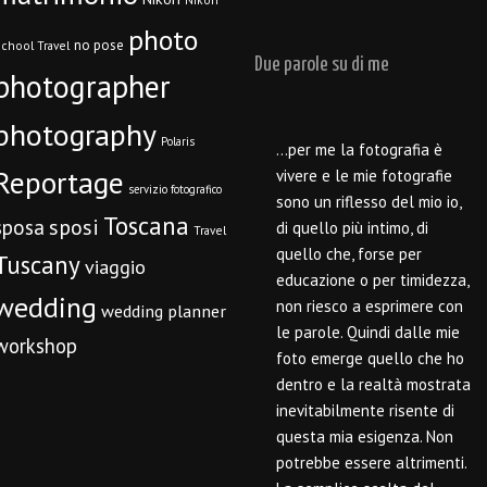
photo
no pose
chool Travel
Due parole su di me
photographer
photography
Polaris
…per me la fotografia è
Reportage
vivere e le mie fotografie
servizio fotografico
sono un riflesso del mio io,
Toscana
sposi
sposa
di quello più intimo, di
Travel
quello che, forse per
Tuscany
viaggio
educazione o per timidezza,
wedding
non riesco a esprimere con
wedding planner
le parole. Quindi dalle mie
workshop
foto emerge quello che ho
dentro e la realtà mostrata
inevitabilmente risente di
questa mia esigenza. Non
potrebbe essere altrimenti.