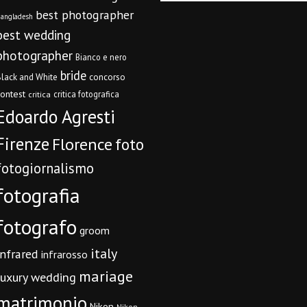
best photographer
angladesh
best wedding
photographer
Bianco e nero
bride
concorso
lack and White
contest
critica fotografica
critica
Edoardo Agresti
Firenze
Florence
foto
fotogiornalismo
fotografia
fotografo
groom
italy
infrared
infrarosso
mariage
luxury wedding
matrimonio
Nikon
Nikon