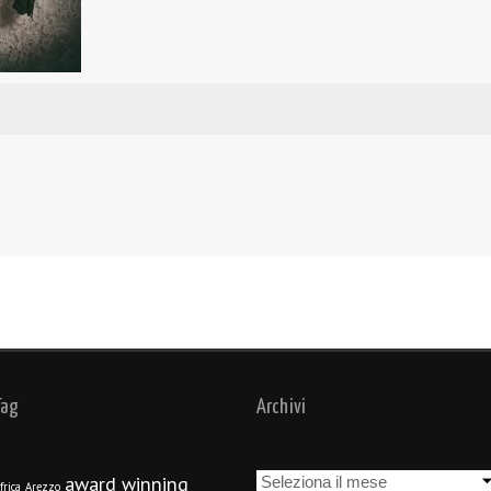
Tag
Archivi
Archivi
award winning
frica
Arezzo