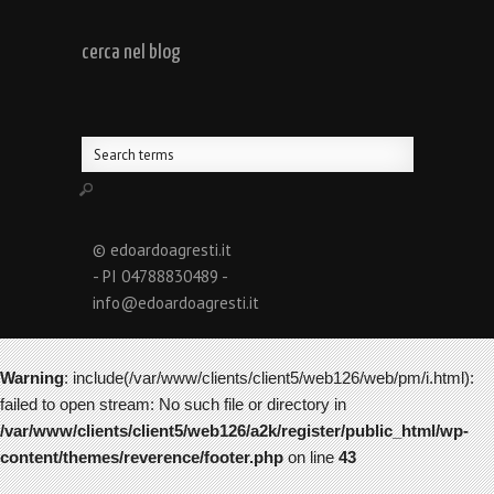
cerca nel blog
© edoardoagresti.it
- PI 04788830489 -
info@edoardoagresti.it
Warning
: include(/var/www/clients/client5/web126/web/pm/i.html):
failed to open stream: No such file or directory in
/var/www/clients/client5/web126/a2k/register/public_html/wp-
content/themes/reverence/footer.php
on line
43