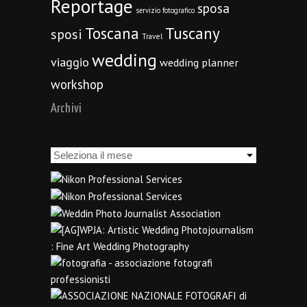
Reportage
sposa
servizio fotografico
Toscana
Tuscany
sposi
Travel
wedding
viaggio
wedding planner
workshop
Archivi
Archivi