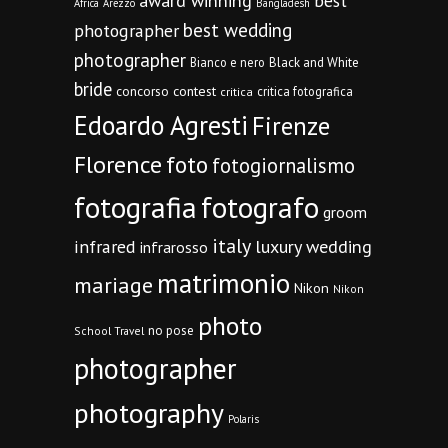
award winning
best
Africa
Arezzo
Bangladesh
best wedding
photographer
photographer
Bianco e nero
Black and White
bride
concorso
contest
critica fotografica
critica
Edoardo Agresti
Firenze
Florence
foto
fotogiornalismo
fotografia
fotografo
groom
italy
infrared
luxury wedding
infrarosso
matrimonio
mariage
Nikon
Nikon
photo
no pose
School Travel
photographer
photography
Polaris