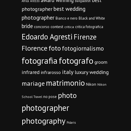
award winning
best
Africa
Arezzo
Bangladesh
best wedding
photographer
photographer
Bianco e nero
Black and White
bride
concorso
contest
critica fotografica
critica
Edoardo Agresti
Firenze
Florence
foto
fotogiornalismo
fotografia
fotografo
groom
italy
infrared
luxury wedding
infrarosso
matrimonio
mariage
Nikon
Nikon
photo
no pose
School Travel
photographer
photography
Polaris