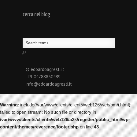
cerca nel blog
© edoardoagresti.it
- PI 04788830489 -
info@edoardoagresti.it
Warning
: include(/var/www/clients/client5/web126/web/pm/i.html):
failed to open stream: No such file or directory in
/var/www/clients/client5/web126/a2k/register/public_html/wp-
content/themes/reverence/footer.php
on line
43