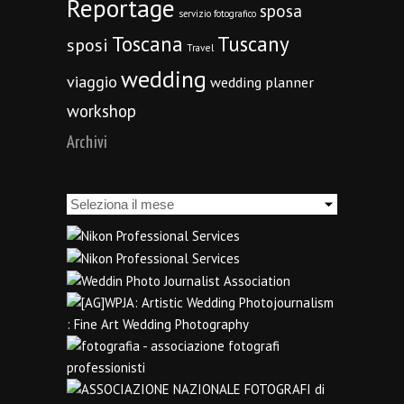
Reportage
sposa
servizio fotografico
Toscana
Tuscany
sposi
Travel
wedding
viaggio
wedding planner
workshop
Archivi
Archivi