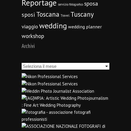
Reportage
sposa
servizio fotografico
Toscana
Tuscany
sposi
Travel
wedding
viaggio
wedding planner
workshop
Archivi
Archivi