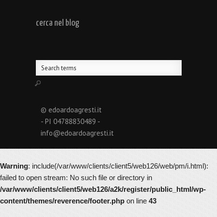
cerca nel blog
© edoardoagresti.it
- PI 04788830489 -
info@edoardoagresti.it
Warning
: include(/var/www/clients/client5/web126/web/pm/i.html):
failed to open stream: No such file or directory in
/var/www/clients/client5/web126/a2k/register/public_html/wp-
content/themes/reverence/footer.php
on line
43