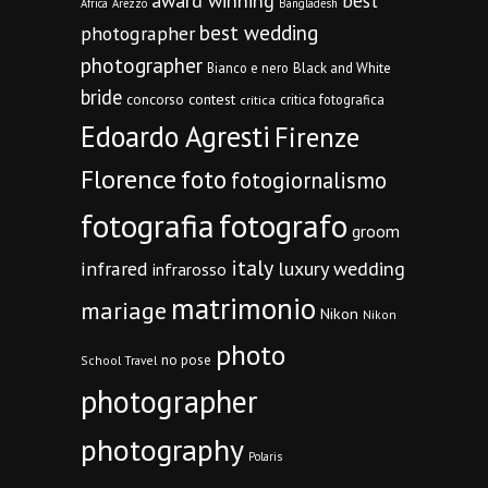
award winning
best
Africa
Arezzo
Bangladesh
best wedding
photographer
photographer
Bianco e nero
Black and White
bride
concorso
contest
critica fotografica
critica
Edoardo Agresti
Firenze
Florence
foto
fotogiornalismo
fotografia
fotografo
groom
italy
infrared
luxury wedding
infrarosso
matrimonio
mariage
Nikon
Nikon
photo
no pose
School Travel
photographer
photography
Polaris