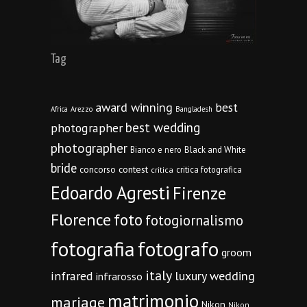
Tag
award winning
best
Africa
Arezzo
Bangladesh
best wedding
photographer
photographer
Bianco e nero
Black and White
bride
concorso
contest
critica fotografica
critica
Edoardo Agresti
Firenze
Florence
foto
fotogiornalismo
fotografia
fotografo
groom
italy
infrared
luxury wedding
infrarosso
matrimonio
mariage
Nikon
Nikon