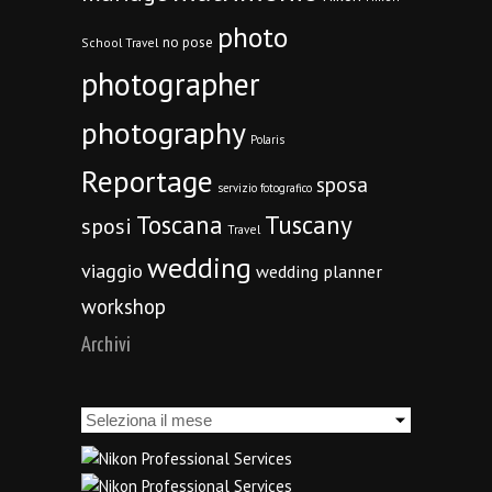
photo
no pose
School Travel
photographer
photography
Polaris
Reportage
sposa
servizio fotografico
Toscana
Tuscany
sposi
Travel
wedding
viaggio
wedding planner
workshop
Archivi
Archivi