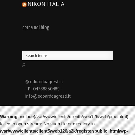
NIKON ITALIA
cerca nel blog
© edoardoagresti.it
- PI 04788830489 -
info@edoardoagresti.it
Warning
: include(/var/www/clients/client5/web126/web/pm/i.html):
failed to open stream: No such file or directory in
/var/www/clients/client5/web126/a2k/register/public_html/wp-