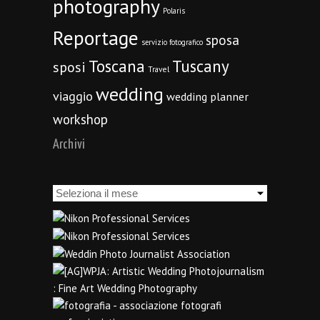
photography
Polaris
Reportage
sposa
servizio fotografico
Toscana
Tuscany
sposi
Travel
wedding
viaggio
wedding planner
workshop
Archivi
Archivi