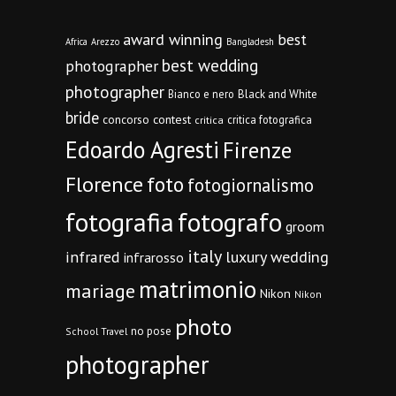
award winning
best
Africa
Arezzo
Bangladesh
best wedding
photographer
photographer
Bianco e nero
Black and White
bride
concorso
contest
critica fotografica
critica
Edoardo Agresti
Firenze
Florence
foto
fotogiornalismo
fotografia
fotografo
groom
italy
infrared
luxury wedding
infrarosso
matrimonio
mariage
Nikon
Nikon
photo
no pose
School Travel
photographer