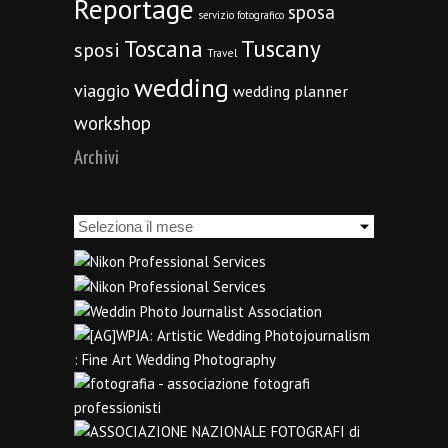
Reportage
sposa
servizio fotografico
Toscana
Tuscany
sposi
Travel
wedding
viaggio
wedding planner
workshop
Archivi
Archivi