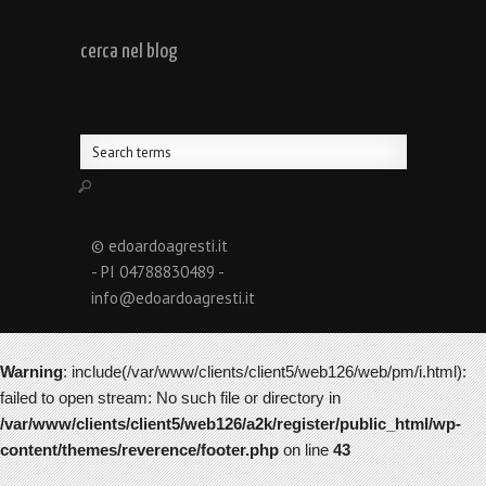
cerca nel blog
© edoardoagresti.it
- PI 04788830489 -
info@edoardoagresti.it
Warning
: include(/var/www/clients/client5/web126/web/pm/i.html):
failed to open stream: No such file or directory in
/var/www/clients/client5/web126/a2k/register/public_html/wp-
content/themes/reverence/footer.php
on line
43