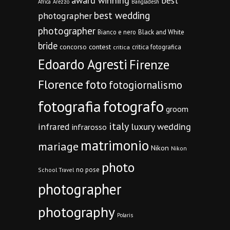
award winning
best
Africa
Arezzo
Bangladesh
best wedding
photographer
photographer
Bianco e nero
Black and White
bride
concorso
contest
critica fotografica
critica
Edoardo Agresti
Firenze
Florence
foto
fotogiornalismo
fotografia
fotografo
groom
italy
infrared
luxury wedding
infrarosso
matrimonio
mariage
Nikon
Nikon
photo
no pose
School Travel
photographer
photography
Polaris