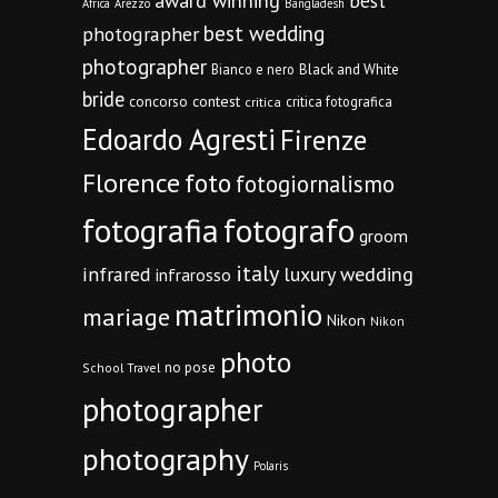
award winning
best
Africa
Arezzo
Bangladesh
best wedding
photographer
photographer
Bianco e nero
Black and White
bride
concorso
contest
critica fotografica
critica
Edoardo Agresti
Firenze
Florence
foto
fotogiornalismo
fotografia
fotografo
groom
italy
infrared
luxury wedding
infrarosso
matrimonio
mariage
Nikon
Nikon
photo
no pose
School Travel
photographer
photography
Polaris