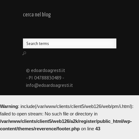
cerca nel blog
© edoardoagresti.it
- PI 04788830489 -
info@edoardoagresti.it
Warning
: include(/var/www/clients/client5/web126/web/pm/i.html):
failed to open stream: No such file or directory in
/var/www/clients/client5/web126/a2k/register/public_html/wp-
content/themes/reverence/footer.php
on line
43