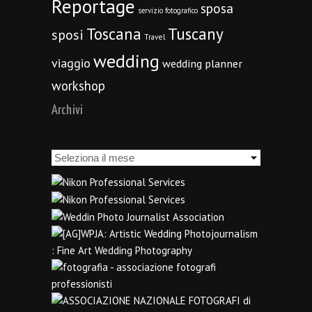
Reportage
sposa
servizio fotografico
Toscana
Tuscany
sposi
Travel
wedding
viaggio
wedding planner
workshop
Archivi
Archivi