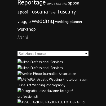
Reportage
sposa
servizio fotografico
Toscana
Tuscany
sposi
Travel
wedding
viaggio
wedding planner
workshop
Archivi
Archivi