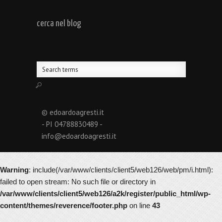
cerca nel blog
© edoardoagresti.it
- PI 04788830489 -
info@edoardoagresti.it
Warning
: include(/var/www/clients/client5/web126/web/pm/i.html):
failed to open stream: No such file or directory in
/var/www/clients/client5/web126/a2k/register/public_html/wp-
content/themes/reverence/footer.php
on line
43