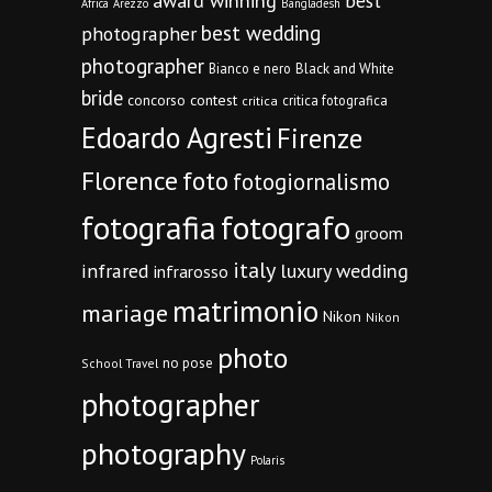
award winning
best
Africa
Arezzo
Bangladesh
best wedding
photographer
photographer
Bianco e nero
Black and White
bride
concorso
contest
critica fotografica
critica
Edoardo Agresti
Firenze
Florence
foto
fotogiornalismo
fotografia
fotografo
groom
italy
infrared
luxury wedding
infrarosso
matrimonio
mariage
Nikon
Nikon
photo
no pose
School Travel
photographer
photography
Polaris