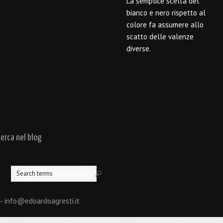
La semplice scelta del
bianco e nero rispetto al
colore fa assumere allo
scatto delle valenze
diverse.
cerca nel blog
 - info@edoardoagresti.it