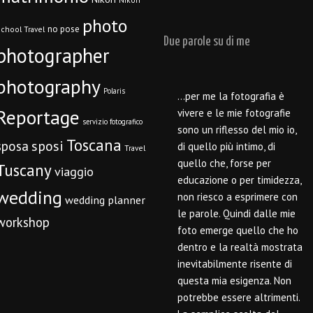
photo
no pose
chool Travel
Due parole su di me
photographer
photography
Polaris
…per me la fotografia è
Reportage
vivere e le mie fotografie
servizio fotografico
sono un riflesso del mio io,
Toscana
sposi
sposa
di quello più intimo, di
Travel
quello che, forse per
Tuscany
viaggio
educazione o per timidezza,
wedding
non riesco a esprimere con
wedding planner
le parole. Quindi dalle mie
workshop
foto emerge quello che ho
dentro e la realtà mostrata
inevitabilmente risente di
questa mia esigenza. Non
potrebbe essere altrimenti.