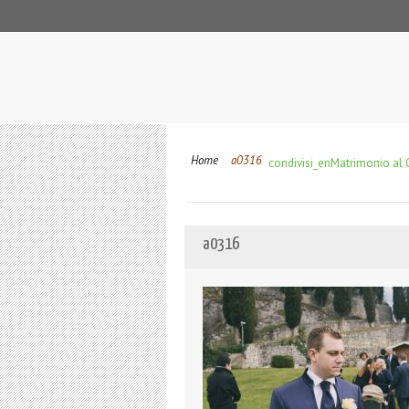
Home
a0316
condivisi_en
Matrimonio al C
a0316