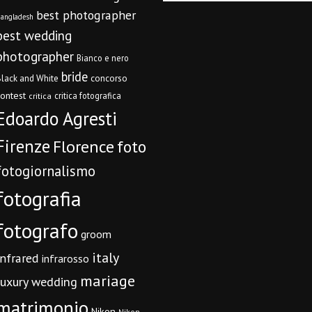
best photographer
angladesh
best wedding
photographer
Bianco e nero
bride
concorso
lack and White
contest
critica fotografica
critica
Edoardo Agresti
Firenze
Florence
foto
fotogiornalismo
fotografia
fotografo
groom
italy
infrared
infrarosso
mariage
luxury wedding
matrimonio
Nikon
Nikon