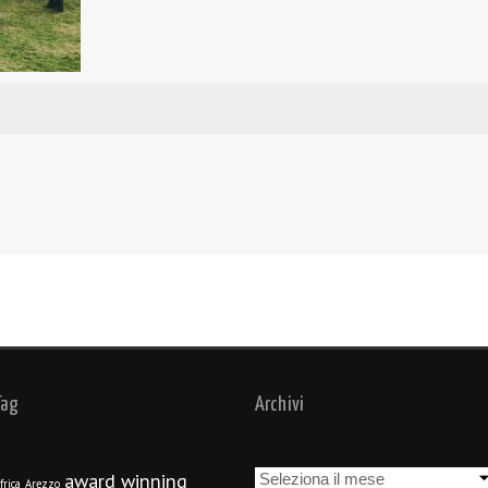
Tag
Archivi
Archivi
award winning
frica
Arezzo