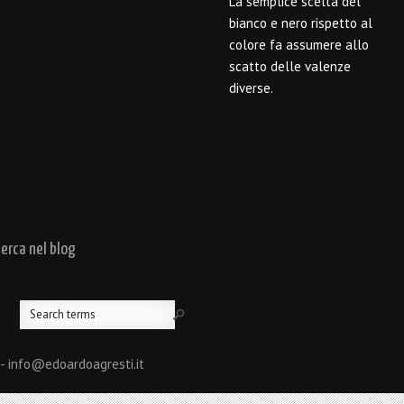
La semplice scelta del
bianco e nero rispetto al
colore fa assumere allo
scatto delle valenze
diverse.
cerca nel blog
 - info@edoardoagresti.it