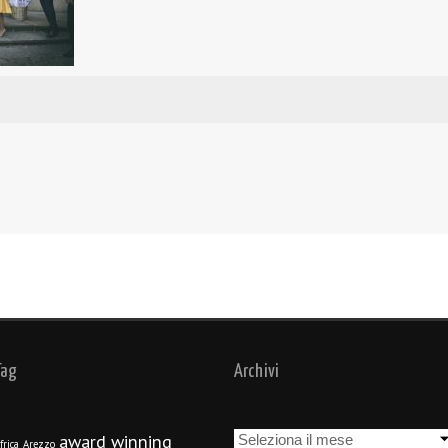
Tag
Archivi
Archivi
award winning
frica
Arezzo