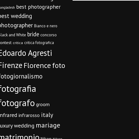
best photographer
angladesh
best wedding
photographer
Bianco e nero
bride
concorso
lack and White
contest
critica fotografica
critica
Edoardo Agresti
Firenze
Florence
foto
fotogiornalismo
fotografia
fotografo
groom
italy
infrared
infrarosso
mariage
luxury wedding
matrimonio
Nikon
Nikon