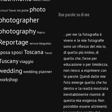
photo
no pose
chool Travel
Due parole su di me
photographer
photography
Polaris
…per me la fotografia è
Reportage
vivere e le mie fotografie
servizio fotografico
sono un riflesso del mio io,
Toscana
sposi
sposa
di quello più intimo, di
Travel
quello che, forse per
Tuscany
viaggio
educazione o per timidezza,
wedding
non riesco a esprimere con
wedding planner
le parole. Quindi dalle mie
workshop
foto emerge quello che ho
dentro e la realtà mostrata
inevitabilmente risente di
questa mia esigenza. Non
potrebbe essere altrimenti.