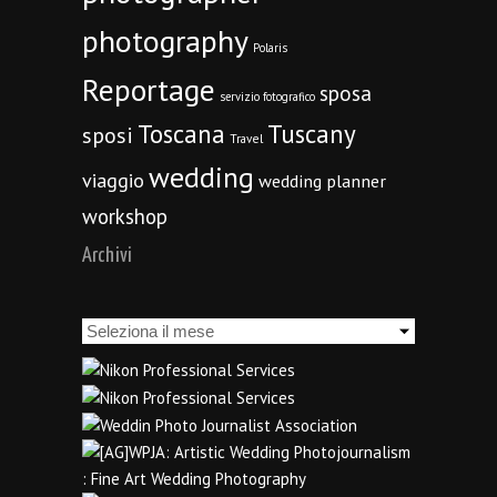
photography
Polaris
Reportage
sposa
servizio fotografico
Toscana
Tuscany
sposi
Travel
wedding
viaggio
wedding planner
workshop
Archivi
Archivi