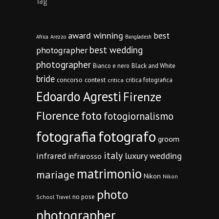
Tag
award winning
best
Africa
Arezzo
Bangladesh
best wedding
photographer
photographer
Bianco e nero
Black and White
bride
concorso
contest
critica fotografica
critica
Edoardo Agresti
Firenze
Florence
foto
fotogiornalismo
fotografia
fotografo
groom
italy
infrared
luxury wedding
infrarosso
matrimonio
mariage
Nikon
Nikon
photo
no pose
School Travel
photographer