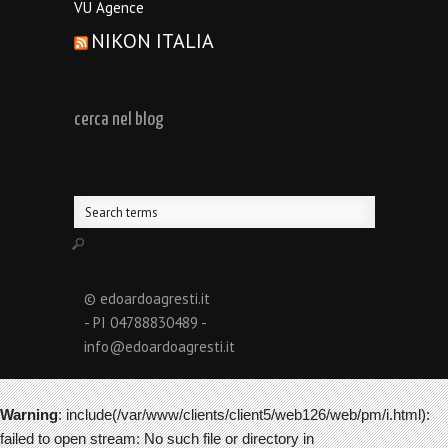
VU Agence
NIKON ITALIA
cerca nel blog
© edoardoagresti.it
- PI 04788830489 -
info@edoardoagresti.it
Warning
: include(/var/www/clients/client5/web126/web/pm/i.html):
failed to open stream: No such file or directory in