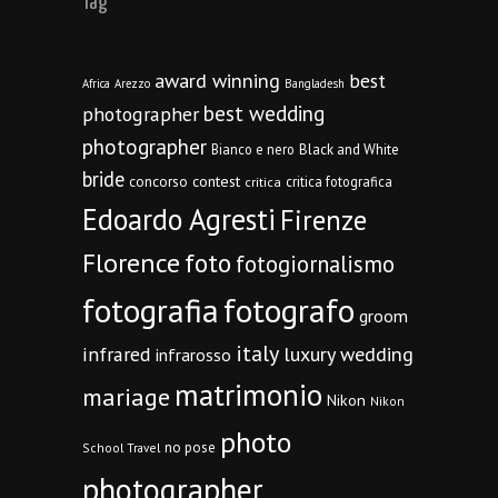
Tag
award winning
best
Africa
Arezzo
Bangladesh
best wedding
photographer
photographer
Bianco e nero
Black and White
bride
concorso
contest
critica fotografica
critica
Edoardo Agresti
Firenze
Florence
foto
fotogiornalismo
fotografia
fotografo
groom
italy
infrared
luxury wedding
infrarosso
matrimonio
mariage
Nikon
Nikon
photo
no pose
School Travel
photographer