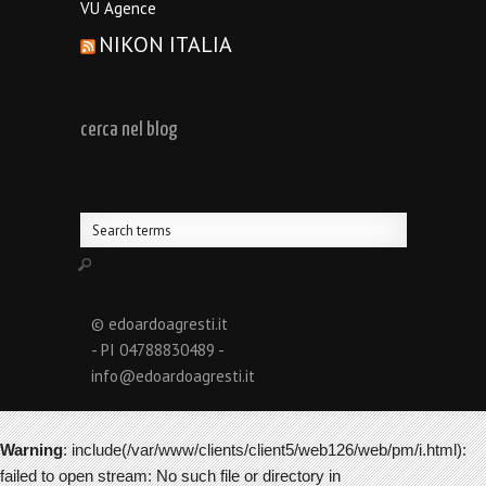
VU Agence
NIKON ITALIA
cerca nel blog
© edoardoagresti.it
- PI 04788830489 -
info@edoardoagresti.it
Warning
: include(/var/www/clients/client5/web126/web/pm/i.html):
failed to open stream: No such file or directory in