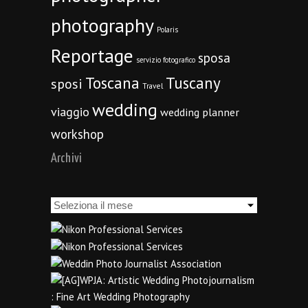
photography
Polaris
Reportage
sposa
servizio fotografico
Toscana
Tuscany
sposi
Travel
wedding
viaggio
wedding planner
workshop
Archivi
Archivi