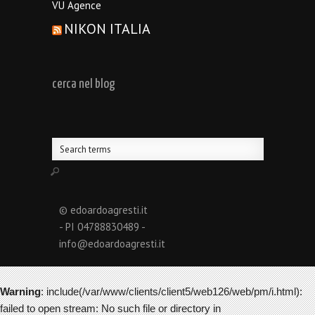
VU Agence
NIKON ITALIA
cerca nel blog
© edoardoagresti.it
- PI 04788830489 -
info@edoardoagresti.it
Warning
: include(/var/www/clients/client5/web126/web/pm/i.html):
failed to open stream: No such file or directory in