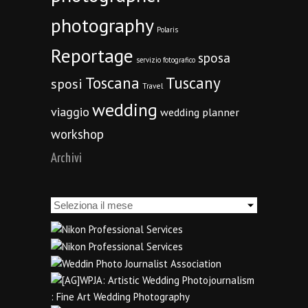
photography
Polaris
Reportage
sposa
servizio fotografico
Toscana
Tuscany
sposi
Travel
wedding
viaggio
wedding planner
workshop
Archivi
Archivi