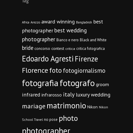
Tag
award winning
best
Africa
Arezzo
Bangladesh
best wedding
photographer
photographer
Bianco e nero
Black and White
bride
concorso
contest
critica fotografica
critica
Edoardo Agresti
Firenze
Florence
foto
fotogiornalismo
fotografia
fotografo
groom
italy
infrared
luxury wedding
infrarosso
matrimonio
mariage
Nikon
Nikon
photo
no pose
School Travel
photographer