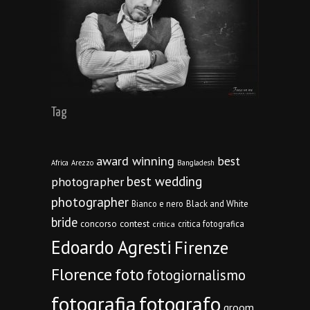
Tag
award winning
best
Africa
Arezzo
Bangladesh
best wedding
photographer
photographer
Bianco e nero
Black and White
bride
concorso
contest
critica fotografica
critica
Edoardo Agresti
Firenze
Florence
foto
fotogiornalismo
fotografia
fotografo
groom