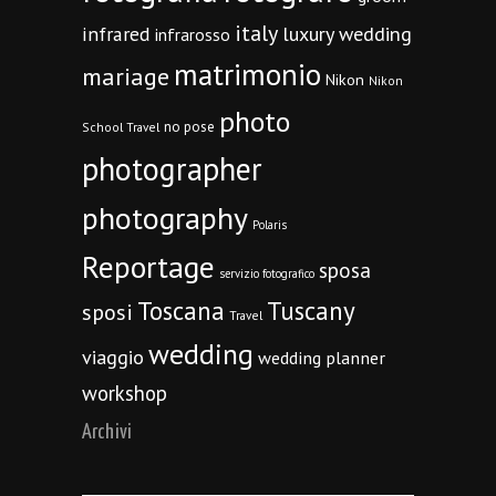
italy
infrared
luxury wedding
infrarosso
matrimonio
mariage
Nikon
Nikon
photo
no pose
School Travel
photographer
photography
Polaris
Reportage
sposa
servizio fotografico
Toscana
Tuscany
sposi
Travel
wedding
viaggio
wedding planner
workshop
Archivi