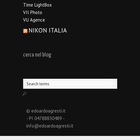
Time LightBox
VII Photo
VU Agence
NIKON ITALIA
cerca nel blog
© edoardoagresti.it
- PI 04788830489 -
info@edoardoagresti.it