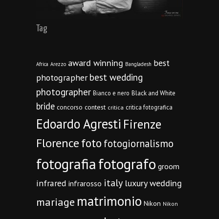
Tag
award winning
best
Africa
Arezzo
Bangladesh
best wedding
photographer
photographer
Bianco e nero
Black and White
bride
concorso
contest
critica fotografica
critica
Edoardo Agresti
Firenze
Florence
foto
fotogiornalismo
fotografia
fotografo
groom
italy
infrared
luxury wedding
infrarosso
matrimonio
mariage
Nikon
Nikon