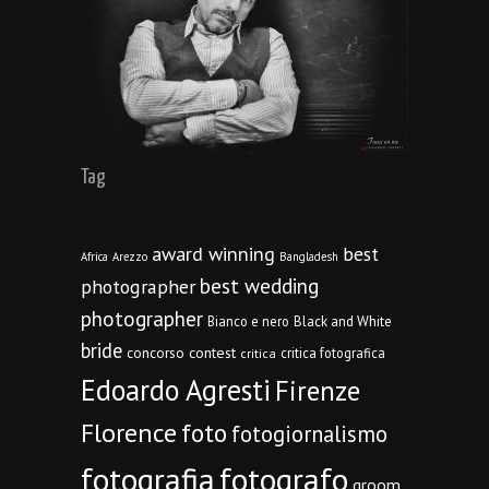
Tag
award winning
best
Africa
Arezzo
Bangladesh
best wedding
photographer
photographer
Bianco e nero
Black and White
bride
concorso
contest
critica fotografica
critica
Edoardo Agresti
Firenze
Florence
foto
fotogiornalismo
fotografia
fotografo
groom