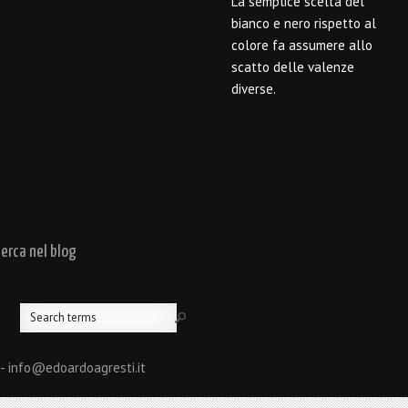
La semplice scelta del
bianco e nero rispetto al
colore fa assumere allo
scatto delle valenze
diverse.
cerca nel blog
 - info@edoardoagresti.it