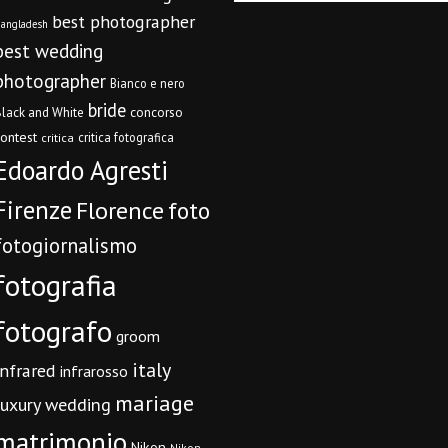
best photographer
angladesh
best wedding
photographer
Bianco e nero
bride
concorso
lack and White
contest
critica fotografica
critica
Edoardo Agresti
Firenze
Florence
foto
fotogiornalismo
fotografia
fotografo
groom
italy
infrared
infrarosso
mariage
luxury wedding
matrimonio
Nikon
Nikon