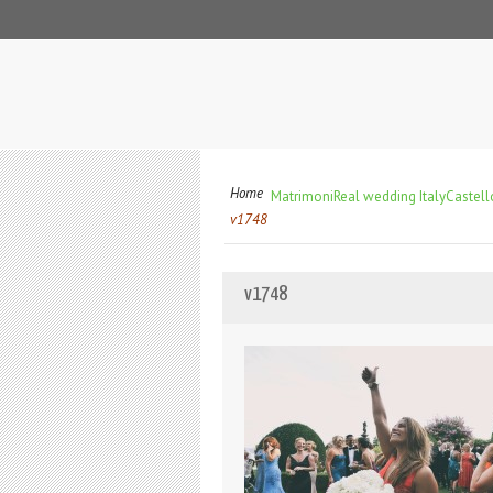
Home
Matrimoni
Real wedding Italy
Castello
v1748
v1748