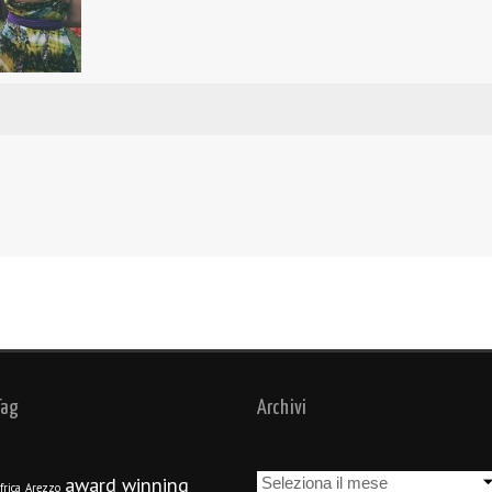
Tag
Archivi
Archivi
award winning
frica
Arezzo