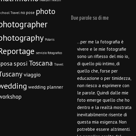
photo
no pose
chool Travel
Due parole su di me
photographer
photography
Polaris
…per me la fotografia è
Reportage
vivere e le mie fotografie
servizio fotografico
sono un riflesso del mio io,
Toscana
sposi
sposa
di quello più intimo, di
Travel
quello che, forse per
Tuscany
viaggio
educazione o per timidezza,
wedding
non riesco a esprimere con
wedding planner
le parole. Quindi dalle mie
workshop
foto emerge quello che ho
dentro e la realtà mostrata
inevitabilmente risente di
questa mia esigenza. Non
potrebbe essere altrimenti.