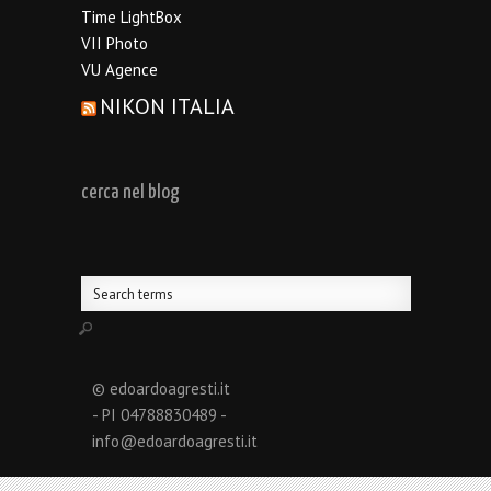
Time LightBox
VII Photo
VU Agence
NIKON ITALIA
cerca nel blog
© edoardoagresti.it
- PI 04788830489 -
info@edoardoagresti.it