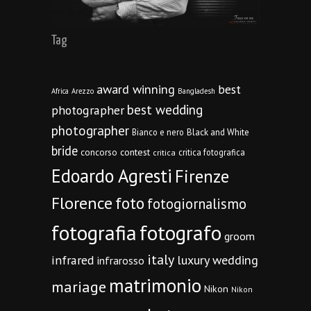
Tag
award winning
best
Africa
Arezzo
Bangladesh
best wedding
photographer
photographer
Bianco e nero
Black and White
bride
concorso
contest
critica fotografica
critica
Edoardo Agresti
Firenze
Florence
foto
fotogiornalismo
fotografia
fotografo
groom
italy
infrared
luxury wedding
infrarosso
matrimonio
mariage
Nikon
Nikon