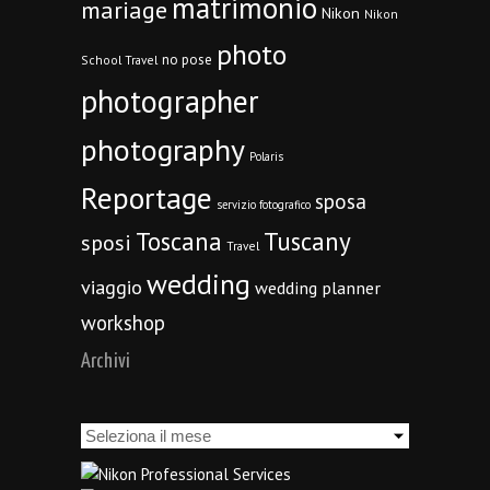
matrimonio
mariage
Nikon
Nikon
photo
no pose
School Travel
photographer
photography
Polaris
Reportage
sposa
servizio fotografico
Toscana
Tuscany
sposi
Travel
wedding
viaggio
wedding planner
workshop
Archivi
Archivi