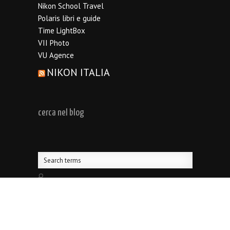
Nikon School Travel
Polaris libri e guide
Time LightBox
VII Photo
VU Agence
NIKON ITALIA
cerca nel blog
© edoardoagresti.it
- PI 04788830489 -
info@edoardoagresti.it