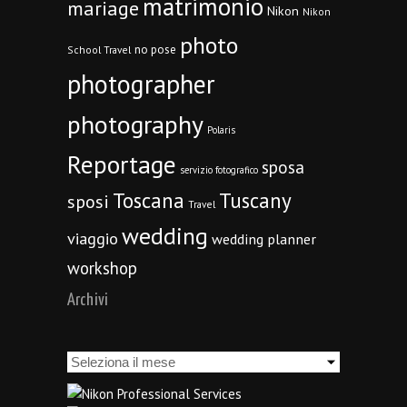
matrimonio
mariage
Nikon
Nikon
photo
no pose
School Travel
photographer
photography
Polaris
Reportage
sposa
servizio fotografico
Toscana
Tuscany
sposi
Travel
wedding
viaggio
wedding planner
workshop
Archivi
Archivi