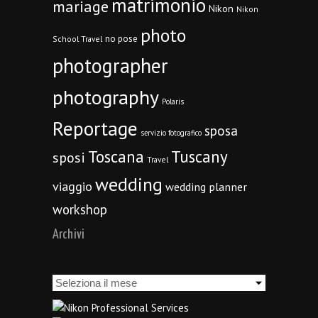
matrimonio
mariage
Nikon
Nikon
photo
no pose
School Travel
photographer
photography
Polaris
Reportage
sposa
servizio fotografico
Toscana
Tuscany
sposi
Travel
wedding
viaggio
wedding planner
workshop
Archivi
Archivi