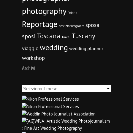
photography
Polaris
Reportage
sposa
servizio fotografico
Toscana
Tuscany
sposi
Travel
wedding
viaggio
wedding planner
workshop
Archivi
Archivi