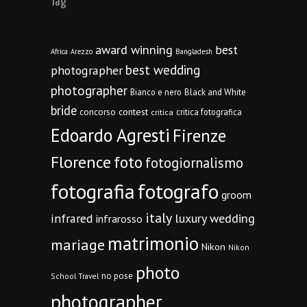
Tag
award winning
best
Africa
Arezzo
Bangladesh
best wedding
photographer
photographer
Bianco e nero
Black and White
bride
concorso
contest
critica fotografica
critica
Edoardo Agresti
Firenze
Florence
foto
fotogiornalismo
fotografia
fotografo
groom
italy
infrared
luxury wedding
infrarosso
matrimonio
mariage
Nikon
Nikon
photo
no pose
School Travel
photographer