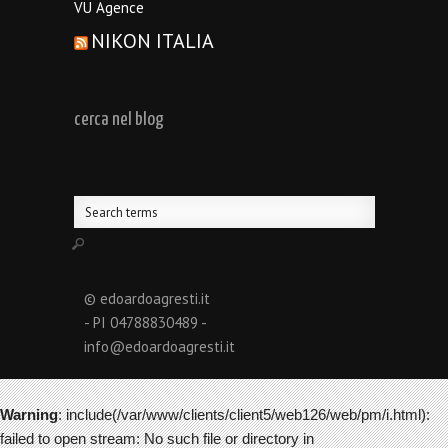
VU Agence
NIKON ITALIA
cerca nel blog
© edoardoagresti.it
- PI 04788830489 -
info@edoardoagresti.it
Warning
: include(/var/www/clients/client5/web126/web/pm/i.html):
failed to open stream: No such file or directory in