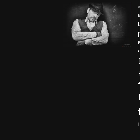
A
B
B