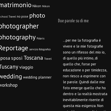
matrimonio
Nikon
Nikon
photo
no pose
chool Travel
Due parole su di me
photographer
photography
Polaris
…per me la fotografia è
Reportage
vivere e le mie fotografie
servizio fotografico
sono un riflesso del mio io,
Toscana
sposi
sposa
di quello più intimo, di
Travel
quello che, forse per
Tuscany
viaggio
educazione o per timidezza,
wedding
non riesco a esprimere con
wedding planner
le parole. Quindi dalle mie
workshop
foto emerge quello che ho
dentro e la realtà mostrata
inevitabilmente risente di
questa mia esigenza. Non