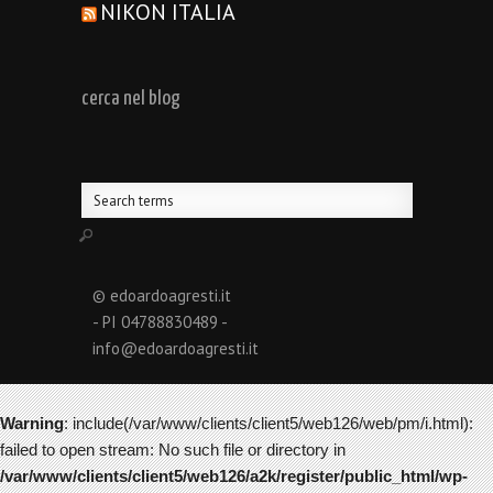
NIKON ITALIA
cerca nel blog
© edoardoagresti.it
- PI 04788830489 -
info@edoardoagresti.it
Warning
: include(/var/www/clients/client5/web126/web/pm/i.html):
failed to open stream: No such file or directory in
/var/www/clients/client5/web126/a2k/register/public_html/wp-