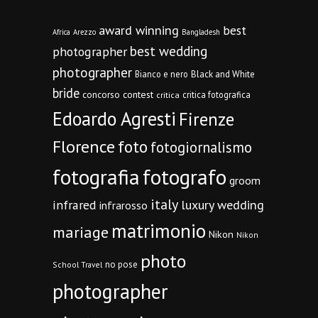
award winning
best
Africa
Arezzo
Bangladesh
best wedding
photographer
photographer
Bianco e nero
Black and White
bride
concorso
contest
critica fotografica
critica
Edoardo Agresti
Firenze
Florence
foto
fotogiornalismo
fotografia
fotografo
groom
italy
infrared
luxury wedding
infrarosso
matrimonio
mariage
Nikon
Nikon
photo
no pose
School Travel
photographer