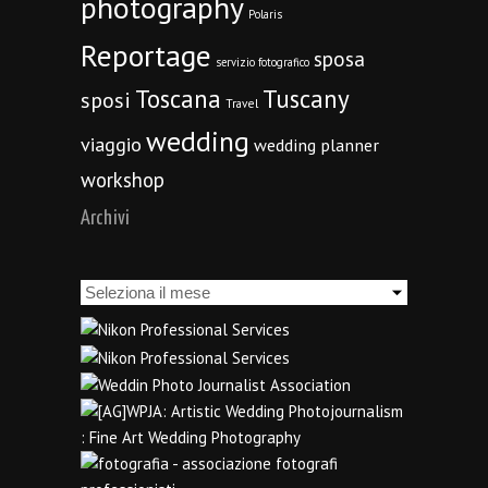
photography
Polaris
Reportage
sposa
servizio fotografico
Toscana
Tuscany
sposi
Travel
wedding
viaggio
wedding planner
workshop
Archivi
Archivi