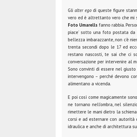
Gli
alter ego
di queste figure stann
vero ed è altrettanto vero che mi
Foto Umarells
fanno rabbia. Person
piace’ sotto una foto postata da
bellezza imbarazzante, non c’è nien
trenta secondi dopo le 17 ed ec
restano nascosti, te sai che ci 
conversazione per intervenire al 
Sono convinti di essere nel giusto 
intervengono – perché devono cond
alimentano a vicenda.
E poi così come magicamente sono a
ne tornano nell’ombra, nel silenzi
rimettere le mani dietro la schiena
corsi e ad esternare con autorità 
idraulica e anche di architettura s