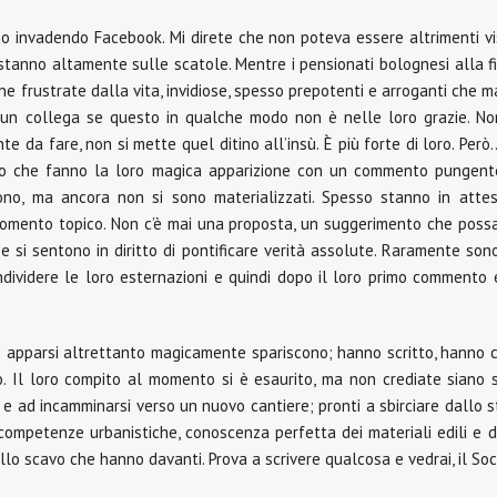
o invadendo Facebook. Mi direte che non poteva essere altrimenti vis
 stanno altamente sulle scatole. Mentre i pensionati bolognesi alla 
e frustrate dalla vita, invidiose, spesso prepotenti e arroganti che m
 un collega se questo in qualche modo non è nelle loro grazie. No
te da fare, non si mette quel ditino all’insù. È più forte di loro. Però
co che fanno la loro magica apparizione con un commento pungente
sono, ma ancora non si sono materializzati. Spesso stanno in atte
momento topico. Non c’è mai una proposta, un suggerimento che possa 
e si sentono in diritto di pontificare verità assolute. Raramente sono
ividere le loro esternazioni e quindi dopo il loro primo commento ec
pparsi altrettanto magicamente spariscono; hanno scritto, hanno cri
o. Il loro compito al momento si è esaurito, ma non crediate siano 
 e ad incamminarsi verso un nuovo cantiere; pronti a sbirciare dallo s
competenze urbanistiche, conoscenza perfetta dei materiali edili e d
ullo scavo che hanno davanti. Prova a scrivere qualcosa e vedrai, il Soc