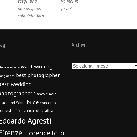
scegli una
va mai in
a
persona, non
ferie?
solo delle foto
Tag
Archivi
Archivi
award winning
frica
Arezzo
best photographer
angladesh
best wedding
photographer
Bianco e nero
bride
concorso
lack and White
contest
critica fotografica
critica
Edoardo Agresti
Firenze
Florence
foto