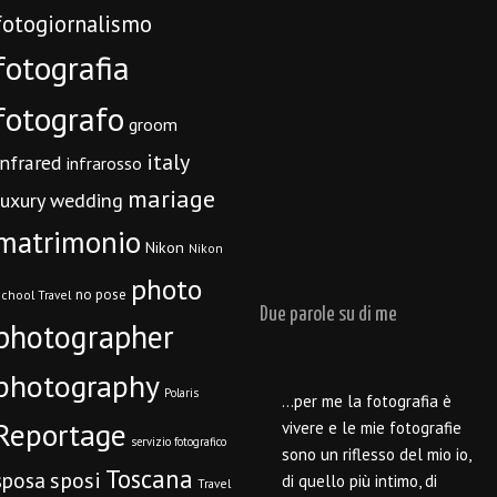
fotogiornalismo
fotografia
fotografo
groom
italy
infrared
infrarosso
mariage
luxury wedding
matrimonio
Nikon
Nikon
photo
no pose
chool Travel
Due parole su di me
photographer
photography
Polaris
…per me la fotografia è
Reportage
vivere e le mie fotografie
servizio fotografico
sono un riflesso del mio io,
Toscana
sposi
sposa
di quello più intimo, di
Travel