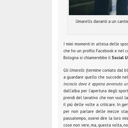
Umarells davanti a un cantie
I miei momenti in attesa delle spos
che ho un profilo Facebook e nel c
Bologna si chiamerebbe il
Social U
Gli
Umarells
(termine coniato dal bl
a guardare quello che succede nella 
incrocio dove è appena avvenuto un 
dall’alba per l’apertura degli spor
prendi del lavativo che non vuol l
il più delle volte a criticare. In 
per non parlare delle mezze stagi
passatempo, oserei dire la loro mi
cose non vere, ma, questa volta, no