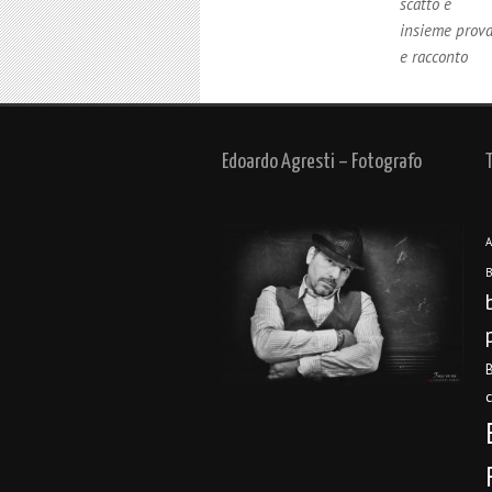
scatto è
insieme prov
e racconto
Edoardo Agresti – Fotografo
A
B
B