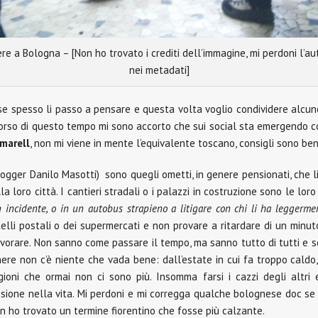
re a Bologna – [Non ho trovato i crediti dell’immagine, mi perdoni l’a
nei metadati]
e spesso li passo a pensare e questa volta voglio condividere alcune 
orso di questo tempo mi sono accorto che sui social sta emergendo c
marell
, non mi viene in mente l’equivalente toscano, consigli sono ben
ogger Danilo Masotti) sono quegli ometti, in genere pensionati, che li
loro città. I cantieri stradali o i palazzi in costruzione sono le loro 
incidente, o in un autobus strapieno a litigare con chi li ha leggerme
telli postali o dei supermercati e non provare a ritardare di un minut
avorare. Non sanno come passare il tempo, ma sanno tutto di tutti e s
genere non c’è niente che vada bene: dall’estate in cui fa troppo caldo,
oni che ormai non ci sono più. Insomma farsi i cazzi degli altri 
ssione nella vita. Mi perdoni e mi corregga qualche bolognese doc se 
n ho trovato un termine fiorentino che fosse più calzante.