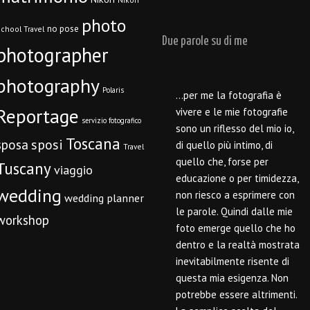
photo
no pose
chool Travel
Due parole su di me
photographer
photography
Polaris
…per me la fotografia è
Reportage
vivere e le mie fotografie
servizio fotografico
sono un riflesso del mio io,
Toscana
sposi
sposa
di quello più intimo, di
Travel
quello che, forse per
Tuscany
viaggio
educazione o per timidezza,
wedding
non riesco a esprimere con
wedding planner
le parole. Quindi dalle mie
workshop
foto emerge quello che ho
dentro e la realtà mostrata
inevitabilmente risente di
questa mia esigenza. Non
potrebbe essere altrimenti.