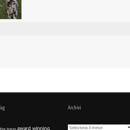
Tag
Archivi
Archivi
award winning
frica
Arezzo