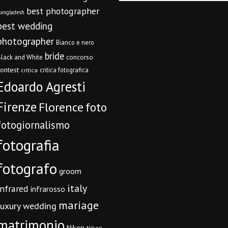
best photographer
angladesh
best wedding
photographer
Bianco e nero
bride
concorso
lack and White
contest
critica fotografica
critica
Edoardo Agresti
Firenze
Florence
foto
fotogiornalismo
fotografia
fotografo
groom
italy
infrared
infrarosso
mariage
luxury wedding
matrimonio
Nikon
Nikon