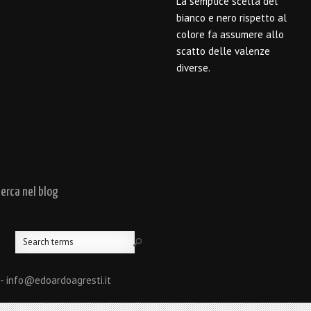
La semplice scelta del
bianco e nero rispetto al
colore fa assumere allo
scatto delle valenze
diverse.
cerca nel blog
 - info@edoardoagresti.it