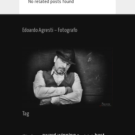
No related posts found
Edoardo Agresti – Fotografo
Tag
award winning
best