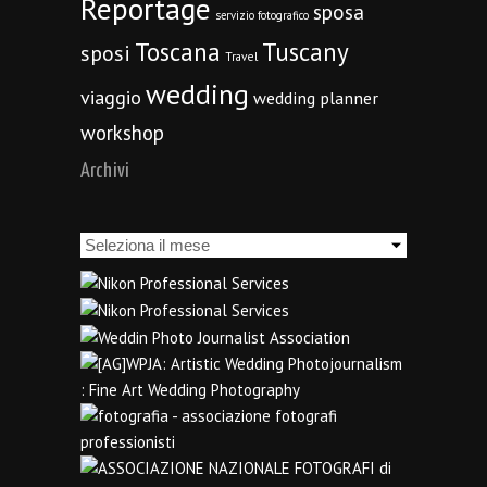
Reportage
sposa
servizio fotografico
Toscana
Tuscany
sposi
Travel
wedding
viaggio
wedding planner
workshop
Archivi
Archivi