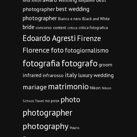
Africa
Arezzo
Bangladesh
best wedding
photographer
photographer
Bianco e nero
Black and White
bride
concorso
contest
critica fotografica
critica
Edoardo Agresti
Firenze
Florence
foto
fotogiornalismo
fotografia
fotografo
groom
italy
infrared
luxury wedding
infrarosso
matrimonio
mariage
Nikon
Nikon
photo
no pose
School Travel
photographer
photography
Polaris