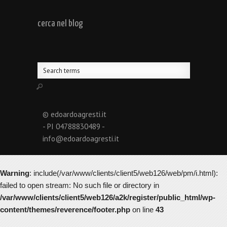
cerca nel blog
© edoardoagresti.it
- PI 04788830489 -
info@edoardoagresti.it
Warning
: include(/var/www/clients/client5/web126/web/pm/i.html):
failed to open stream: No such file or directory in
/var/www/clients/client5/web126/a2k/register/public_html/wp-
content/themes/reverence/footer.php
on line
43