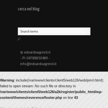
cerca nel blog
© edoardoagresti.it
- PI 04788830489 -
info@edoardoagresti.it
Warning
: include(/var/www/clients/client5/web126/web/pm/i.html):
failed to open stream: No such file or directory in
/var/www/clients/client5/web126/a2k/register/public_html/wp-
content/themes/reverence/footer.php
on line
43