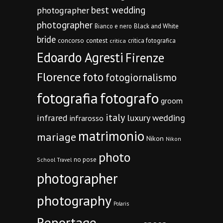
best wedding
photographer
photographer
Bianco e nero
Black and White
bride
concorso
contest
critica fotografica
critica
Edoardo Agresti
Firenze
Florence
foto
fotogiornalismo
fotografia
fotografo
groom
italy
infrared
luxury wedding
infrarosso
matrimonio
mariage
Nikon
Nikon
photo
no pose
School Travel
photographer
photography
Polaris
Reportage