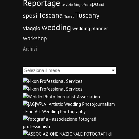
Reportage
sposa
servizio fotografico
Toscana
Tuscany
sposi
Travel
wedding
viaggio
wedding planner
workshop
Archivi
Archivi