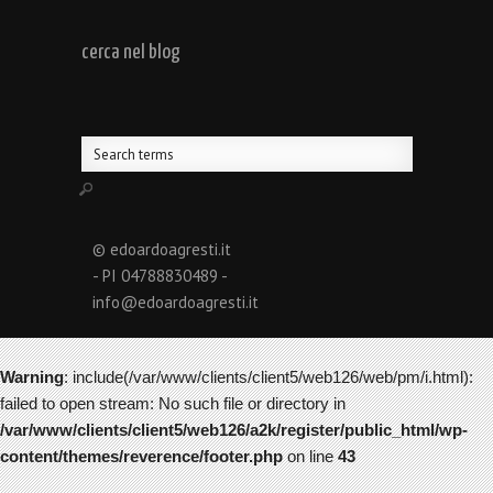
cerca nel blog
© edoardoagresti.it
- PI 04788830489 -
info@edoardoagresti.it
Warning
: include(/var/www/clients/client5/web126/web/pm/i.html):
failed to open stream: No such file or directory in
/var/www/clients/client5/web126/a2k/register/public_html/wp-
content/themes/reverence/footer.php
on line
43