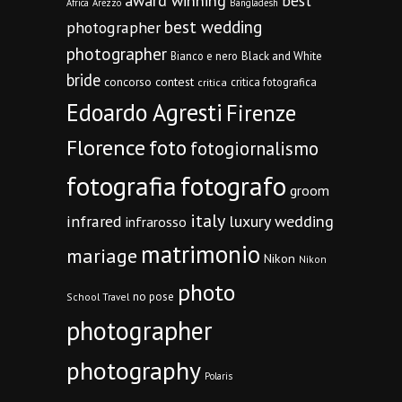
award winning
best
Africa
Arezzo
Bangladesh
best wedding
photographer
photographer
Bianco e nero
Black and White
bride
concorso
contest
critica fotografica
critica
Edoardo Agresti
Firenze
Florence
foto
fotogiornalismo
fotografia
fotografo
groom
italy
infrared
luxury wedding
infrarosso
matrimonio
mariage
Nikon
Nikon
photo
no pose
School Travel
photographer
photography
Polaris