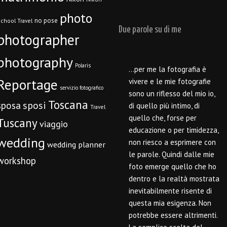
photo
no pose
chool Travel
Due parole su di me
photographer
photography
Polaris
…per me la fotografia è
Reportage
vivere e le mie fotografie
servizio fotografico
sono un riflesso del mio io,
Toscana
sposi
sposa
di quello più intimo, di
Travel
quello che, forse per
Tuscany
viaggio
educazione o per timidezza,
wedding
non riesco a esprimere con
wedding planner
le parole. Quindi dalle mie
workshop
foto emerge quello che ho
dentro e la realtà mostrata
inevitabilmente risente di
questa mia esigenza. Non
potrebbe essere altrimenti.