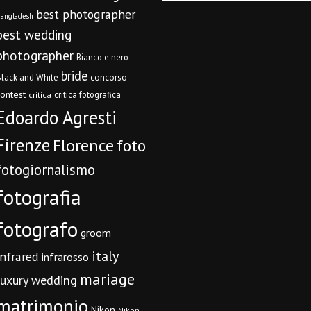
best photographer
angladesh
best wedding
photographer
Bianco e nero
bride
concorso
lack and White
contest
critica fotografica
critica
Edoardo Agresti
Firenze
Florence
foto
fotogiornalismo
fotografia
fotografo
groom
italy
infrared
infrarosso
mariage
luxury wedding
matrimonio
Nikon
Nikon