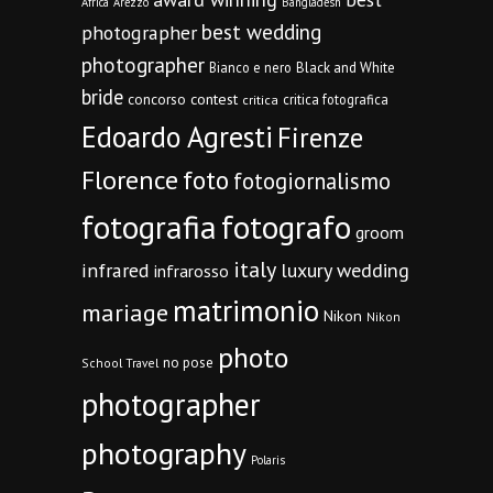
Africa
Arezzo
Bangladesh
best wedding
photographer
photographer
Bianco e nero
Black and White
bride
concorso
contest
critica fotografica
critica
Edoardo Agresti
Firenze
Florence
foto
fotogiornalismo
fotografia
fotografo
groom
italy
infrared
luxury wedding
infrarosso
matrimonio
mariage
Nikon
Nikon
photo
no pose
School Travel
photographer
photography
Polaris