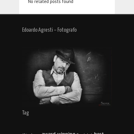
No related posts found
Edoardo Agresti – Fotografo
Tag
award winning
best