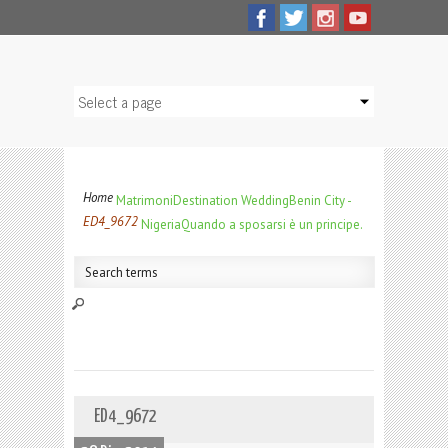
Home
Matrimoni
Destination Wedding
Benin City -
ED4_9672
Nigeria
Quando a sposarsi è un principe.
ED4_9672