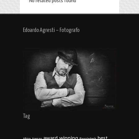
No related posts found
Edoardo Agresti – Fotografo
Tag
award winning
best
Africa
Arezzo
Bangladesh