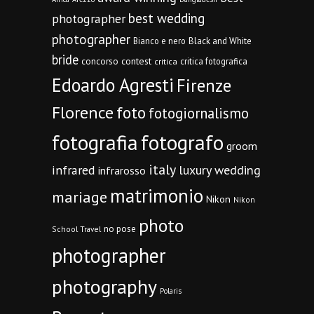
best wedding
photographer
photographer
Bianco e nero
Black and White
bride
concorso
contest
critica fotografica
critica
Edoardo Agresti
Firenze
Florence
foto
fotogiornalismo
fotografia
fotografo
groom
italy
infrared
luxury wedding
infrarosso
matrimonio
mariage
Nikon
Nikon
photo
no pose
School Travel
photographer
photography
Polaris