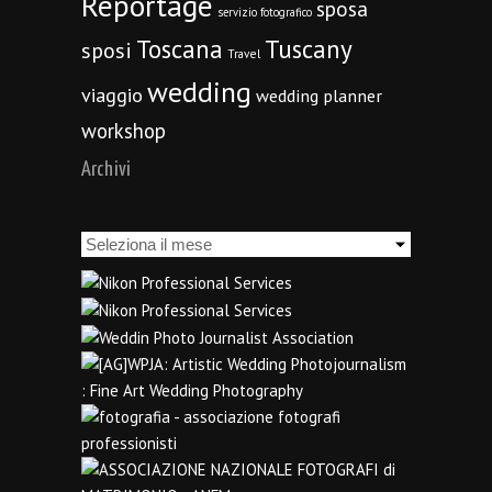
Reportage
sposa
servizio fotografico
Toscana
Tuscany
sposi
Travel
wedding
viaggio
wedding planner
workshop
Archivi
Archivi