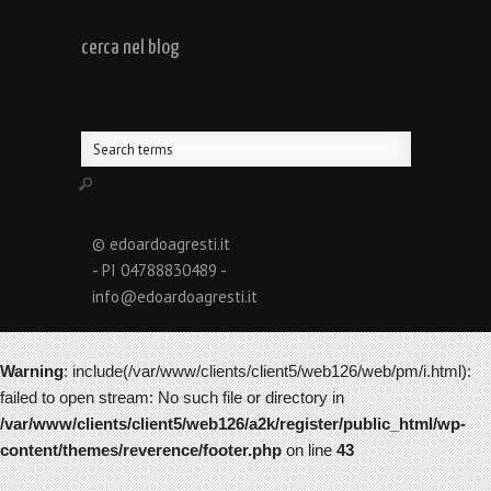
cerca nel blog
© edoardoagresti.it
- PI 04788830489 -
info@edoardoagresti.it
Warning
: include(/var/www/clients/client5/web126/web/pm/i.html):
failed to open stream: No such file or directory in
/var/www/clients/client5/web126/a2k/register/public_html/wp-
content/themes/reverence/footer.php
on line
43