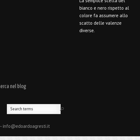
La semplice scelta del
bianco e nero rispetto al
colore fa assumere allo
scatto delle valenze
diverse.
cerca nel blog
 - info@edoardoagresti.it