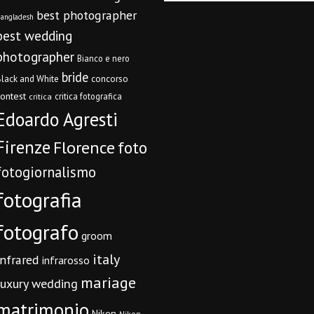
best photographer
angladesh
best wedding
photographer
Bianco e nero
bride
concorso
lack and White
contest
critica fotografica
critica
Edoardo Agresti
Firenze
Florence
foto
fotogiornalismo
fotografia
fotografo
groom
italy
infrared
infrarosso
mariage
luxury wedding
matrimonio
Nikon
Nikon