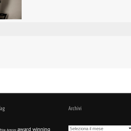
Tag
Archivi
Archivi
award winning
frica
Arezzo