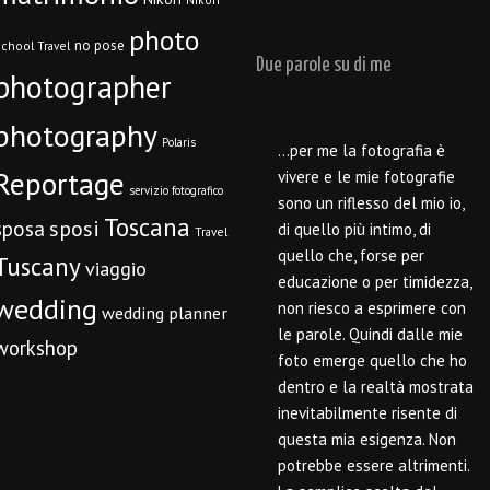
photo
no pose
chool Travel
Due parole su di me
photographer
photography
Polaris
…per me la fotografia è
Reportage
vivere e le mie fotografie
servizio fotografico
sono un riflesso del mio io,
Toscana
sposi
sposa
di quello più intimo, di
Travel
quello che, forse per
Tuscany
viaggio
educazione o per timidezza,
wedding
non riesco a esprimere con
wedding planner
le parole. Quindi dalle mie
workshop
foto emerge quello che ho
dentro e la realtà mostrata
inevitabilmente risente di
questa mia esigenza. Non
potrebbe essere altrimenti.