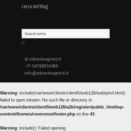
cerca nel blog
© edoardoagresti.it
- PI 04788830489 -
info@edoardoagresti.it
Warning
: include(/var/www/clients/client5/web126/web/pm/i.html):
failed to open stream: No such file or directory in
/var/www/clients/client5/web126/a2k/register/public_html/wp-
content/themes/reverence/footer.php
on line
43
Warning
: include(): Failed opening