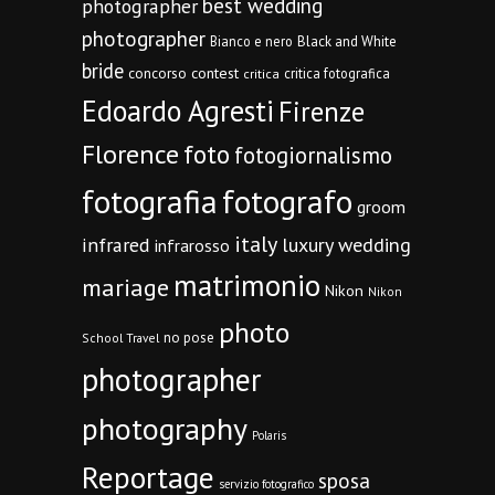
best wedding
photographer
photographer
Bianco e nero
Black and White
bride
concorso
contest
critica fotografica
critica
Edoardo Agresti
Firenze
Florence
foto
fotogiornalismo
fotografia
fotografo
groom
italy
infrared
luxury wedding
infrarosso
matrimonio
mariage
Nikon
Nikon
photo
no pose
School Travel
photographer
photography
Polaris
Reportage
sposa
servizio fotografico