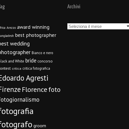
Tag
Archivi
Archivi
award winning
frica
Arezzo
best photographer
angladesh
best wedding
photographer
Bianco e nero
bride
concorso
lack and White
contest
critica fotografica
critica
Edoardo Agresti
Firenze
Florence
foto
fotogiornalismo
fotografia
fotografo
groom