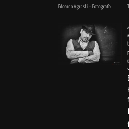
Edoardo Agresti – Fotografo
A
B
B