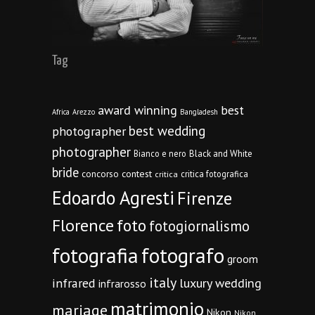
Tag
award winning
best
Africa
Arezzo
Bangladesh
best wedding
photographer
photographer
Bianco e nero
Black and White
bride
concorso
contest
critica fotografica
critica
Edoardo Agresti
Firenze
Florence
foto
fotogiornalismo
fotografia
fotografo
groom
italy
infrared
luxury wedding
infrarosso
matrimonio
mariage
Nikon
Nikon