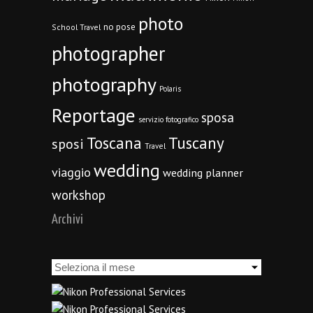
photo
no pose
School Travel
photographer
photography
Polaris
Reportage
sposa
servizio fotografico
Toscana
Tuscany
sposi
Travel
wedding
viaggio
wedding planner
workshop
Archivi
Archivi