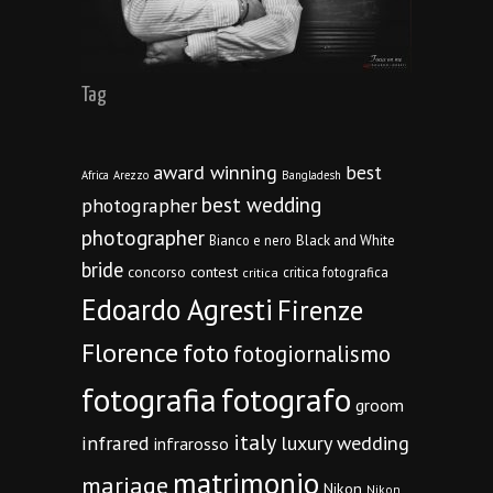
Tag
award winning
best
Africa
Arezzo
Bangladesh
best wedding
photographer
photographer
Bianco e nero
Black and White
bride
concorso
contest
critica fotografica
critica
Edoardo Agresti
Firenze
Florence
foto
fotogiornalismo
fotografia
fotografo
groom
italy
infrared
luxury wedding
infrarosso
matrimonio
mariage
Nikon
Nikon