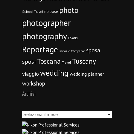
photo
no pose
School Travel
photographer
photography
Polaris
Reportage
sposa
servizio fotografico
Toscana
Tuscany
sposi
Travel
wedding
viaggio
wedding planner
workshop
Archivi
Archivi