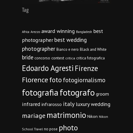
Tag
award winning
best
Africa
Arezzo
Bangladesh
best wedding
photographer
photographer
Bianco e nero
Black and White
bride
concorso
contest
critica fotografica
critica
Edoardo Agresti
Firenze
Florence
foto
fotogiornalismo
fotografia
fotografo
groom
italy
infrared
luxury wedding
infrarosso
matrimonio
mariage
Nikon
Nikon
photo
no pose
School Travel